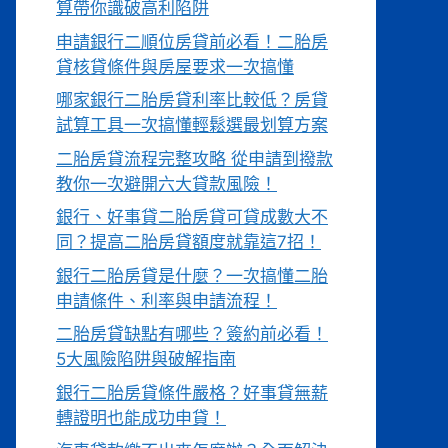
算帶你識破高利陷阱
申請銀行二順位房貸前必看！二胎房
貸核貸條件與房屋要求一次搞懂
哪家銀行二胎房貸利率比較低？房貸
試算工具一次搞懂輕鬆選最划算方案
二胎房貸流程完整攻略 從申請到撥款
教你一次避開六大貸款風險！
銀行、好事貸二胎房貸可貸成數大不
同？提高二胎房貸額度就靠這7招！
銀行二胎房貸是什麼？一次搞懂二胎
申請條件、利率與申請流程！
二胎房貸缺點有哪些？簽約前必看！
5大風險陷阱與破解指南
銀行二胎房貸條件嚴格？好事貸無薪
轉證明也能成功申貸！