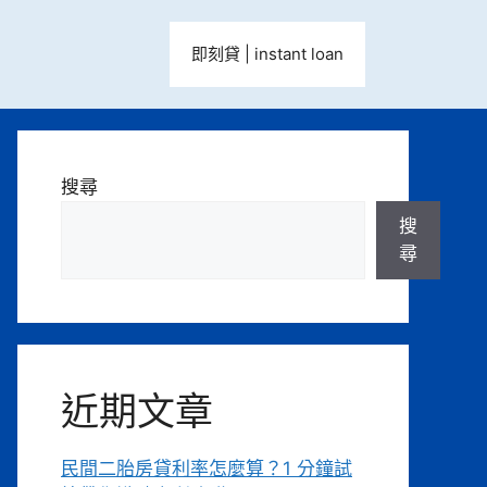
即刻貸 | instant loan
搜尋
搜
尋
近期文章
民間二胎房貸利率怎麼算？1 分鐘試