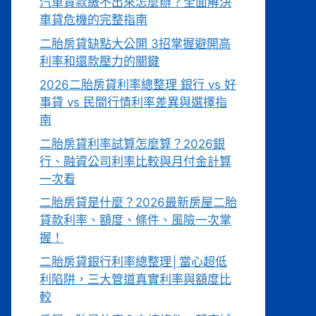
汽車貸款繳不出來怎麼辦？全面解決
車貸危機的完整指南
二胎房貸缺點大公開 3招掌握避開高
利率和還款壓力的關鍵
2026二胎房貸利率總整理 銀行 vs 好
事貸 vs 民間行情利率差異與選擇指
南
二胎房貸利率試算怎麼算？2026銀
行、融資公司利率比較與月付金計算
一次看
二胎房貸是什麼？2026最新房屋二胎
貸款利率、額度、條件、風險一次掌
握！
二胎房貸銀行利率總整理│當心超低
利陷阱，三大管道真實利率與額度比
較