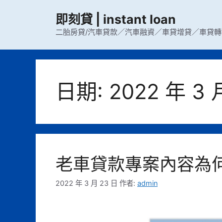
跳
即刻貸 | instant loan
至
主
二胎房貸/汽車貸款／汽車融資／車貸增貸／車貸轉
要
內
容
日期:
2022 年 3 
老車貸款專案內容為
2022 年 3 月 23 日
作者:
admin