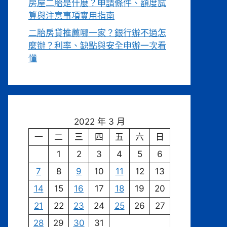
房屋二胎是什麼？申請條件、額度試
算與注意事項實用指南
二胎房貸推薦哪一家？銀行辦不過怎
麼辦？利率、缺點與安全申辦一次看
懂
2022 年 3 月
一
二
三
四
五
六
日
1
2
3
4
5
6
7
8
9
10
11
12
13
14
15
16
17
18
19
20
21
22
23
24
25
26
27
28
29
30
31