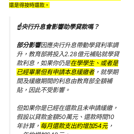
還是得按時還款。
☝央行升息會影響助學貸款嗎？
部分影響
因應央行升息帶動學貸利率調
升，教育部將投入2.28億元補貼就學貸
款利息，如果你仍是
在學學生、或者是
已經畢業但有申請本息緩繳者
，就學期
間及緩繳期間的利息由教育部全額補
貼，因此不受影響。
但如果你是已經在還款且未申請緩繳，
假設以貸款金額50萬元、還款時間10
年計算，
每月還款支出約增加54元
，