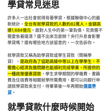
學貸常見迷思
許多人一出社會就得背著學貸，根據聯徵中心的最
新統計，
全台有就學貸款的人數約82萬人，金額高
達1,684億元
。面對人生中的第一筆負債，究竟需不
需要急著還清？還不出來怎麼辦？央行升息會影響
學貸嗎？還有哪些地方該留意的，一次告訴你。
就學貸款又稱為助學貸款或學生貸款（簡稱學
貸），
是政府為了協助高級中等以上在學學生，不
需擔心經濟負擔問題也能順利完成學業，所提供的
一種政策優惠貸款
。學生求學期間的學雜費、書籍
費及住宿費等相關就學所需費用，都可以向銀行申
請就學貸款來支付，待畢業後一年再開始
償還學
貸
。
就學貸款什麼時候開始