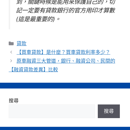
到，關鍵時候是能用來保護自己的，切
記一定要有貸款銀行的官方用印才算數
(這是最重要的)。
分
貸款
類
【買車貸款】是什麼？買車貸款利率多少？
原車融資三大管道，銀行、融資公司、民間的
【融資貸款差異】比較
搜尋
搜尋