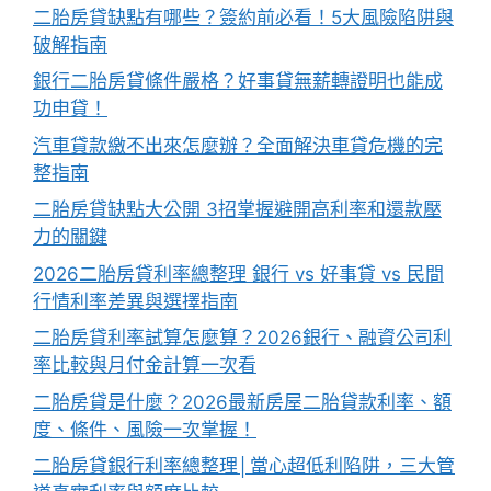
二胎房貸缺點有哪些？簽約前必看！5大風險陷阱與
破解指南
銀行二胎房貸條件嚴格？好事貸無薪轉證明也能成
功申貸！
汽車貸款繳不出來怎麼辦？全面解決車貸危機的完
整指南
二胎房貸缺點大公開 3招掌握避開高利率和還款壓
力的關鍵
2026二胎房貸利率總整理 銀行 vs 好事貸 vs 民間
行情利率差異與選擇指南
二胎房貸利率試算怎麼算？2026銀行、融資公司利
率比較與月付金計算一次看
二胎房貸是什麼？2026最新房屋二胎貸款利率、額
度、條件、風險一次掌握！
二胎房貸銀行利率總整理│當心超低利陷阱，三大管