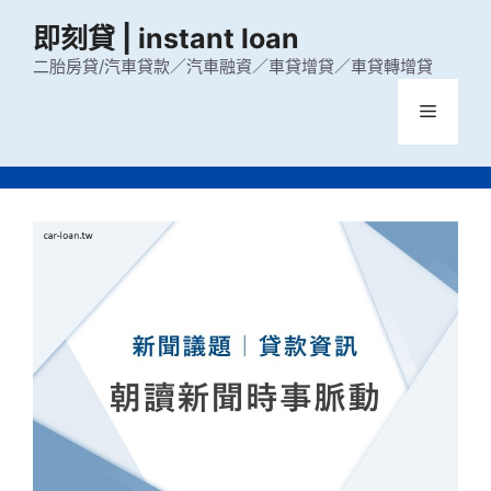
跳
即刻貸 | instant loan
至
主
二胎房貸/汽車貸款／汽車融資／車貸增貸／車貸轉增貸
要
選
內
容
單