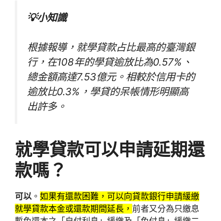
💡小知識
根據報導，就學貸款占比最高的臺灣銀
行，在108年的學貸逾放比為0.57%、
總金額高達7.53億元。相較於信用卡的
逾放比0.3%，學貸的呆帳情形明顯高
出許多。
就學貸款可以申請延期還
款嗎？
可以
。
如果有還款困難，可以向貸款銀行申請緩繳
就學貸款本金或還款期間延長，
前者又分為只繳息
暫免還本之「自付利息」緩繳及「免付息」緩繳二