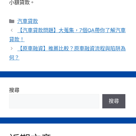
小額貸款。
分
汽車貸款
類
【汽車貸款問題】大蒐集，7個QA帶你了解汽車
貸款！
【原車融資】推薦比較？原車融資流程與陷阱為
何？
搜尋
搜尋