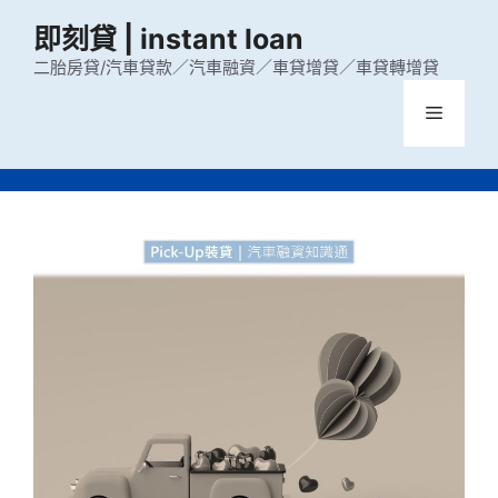
跳
即刻貸 | instant loan
至
主
二胎房貸/汽車貸款／汽車融資／車貸增貸／車貸轉增貸
要
選
內
容
單