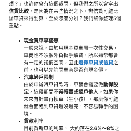
煩？」也許你會有這個疑問，但我們之所以會拿出
信貸比較
，是因為在某些情況之下，辦信貸可能比
辦車貸來得划算，至於怎麼分辨？我們幫你整理5個
重點。
現金買車享優惠
一般來說，由於用現金買車屬一次性交易，
車商也不須額外負擔手續費，所以通常都會
有一定的議價空間，因此
選擇車貸或信貸
之
前，也可以先詢問車商是否有現金價。
汽車過戶限制
由於申辦汽車貸款時，車輛會需要做
動保設
定
，這段期間
不得轉賣或過戶他人
。如果你
未來有計畫再換車（生小孩），那麼你可能
就會面臨到車貸還沒還完，不容易轉手的困
境。
貸款利率
目前買新車的利率， 大約落在
2.6%～8%
之