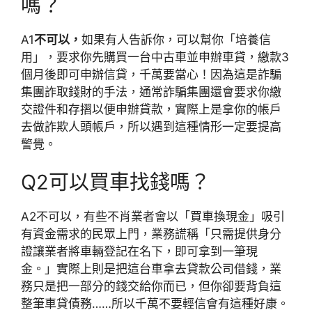
嗎？
A1
不可以，
如果有人告訴你，可以幫你「培養信
用」，要求你先購買一台中古車並申辦車貸，繳款3
個月後即可申辦信貸，千萬要當心！因為這是詐騙
集團詐取錢財的手法，通常詐騙集團還會要求你繳
交證件和存摺以便申辦貸款，實際上是拿你的帳戶
去做詐欺人頭帳戶，所以遇到這種情形一定要提高
警覺。
Q2
可以買車找錢嗎？
A2
不可以，有些不肖業者會以「買車換現金」吸引
有資金需求的民眾上門，業務謊稱「只需提供身分
證讓業者將車輛登記在名下，即可拿到一筆現
金。」實際上則是把這台車拿去貸款公司借錢，業
務只是把一部分的錢交給你而已，但你卻要背負這
整筆車貸債務……所以千萬不要輕信會有這種好康。