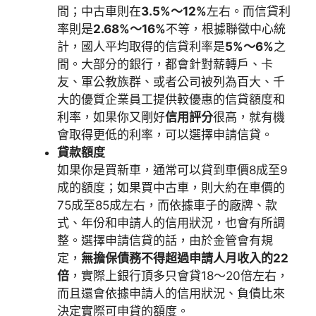
間；中古車則在
3.5%～12%
左右。而信貸利
率則是
2.68%～16%
不等，根據聯徵中心統
計，國人平均取得的信貸利率是
5%～6%
之
間。大部分的銀行，都會針對薪轉戶、卡
友、軍公教族群、或者公司被列為百大、千
大的優質企業員工提供較優惠的信貸額度和
利率，如果你又剛好
信用評分
很高，就有機
會取得更低的利率，可以選擇申請信貸。
貸款額度
如果你是買新車，通常可以貸到車價8成至9
成的額度；如果買中古車，則大約在車價的
75成至85成左右，而依據車子的廠牌、款
式、年份和申請人的信用狀況，也會有所調
整。選擇申請信貸的話，由於金管會有規
定，
無擔保債務不得超過申請人月收入的22
倍
，實際上銀行頂多只會貸18～20倍左右，
而且還會依據申請人的信用狀況、負債比來
決定實際可申貸的額度。