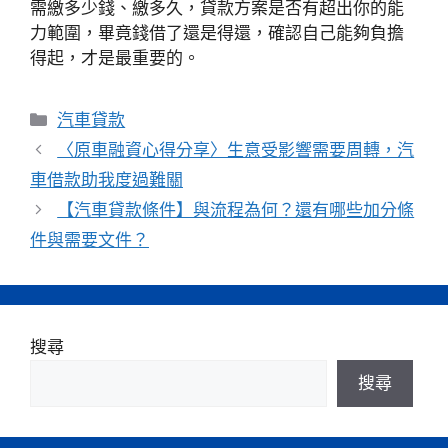
需繳多少錢、繳多久，貸款方案是否有超出你的能
力範圍，畢竟錢借了還是得還，確認自己能夠負擔
得起，才是最重要的。
分
汽車貸款
類
〈原車融資心得分享〉生意受影響需要周轉，汽
車借款助我度過難關
【汽車貸款條件】與流程為何？還有哪些加分條
件與需要文件？
搜尋
搜尋