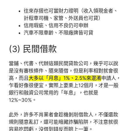
往來存摺也可當財力證明（收入領現金者、
計程車司機、家管、外送員也可貸）
信用瑕疵、信用不良仍可申辦
汽車不限車齡、不限廠牌皆可貸
(3) 民間借款
當鋪、代書、代辦這類民間貸款公司，幾乎可以說
是沒有審核條件、隨來隨借，但是利率相對就會很
高，而且
大多以「月息」1%、2.5%來混淆
申請人，
乍看好像很便宜，實際上要乘上12個月，才是一般
銀行和融資公司常用的「年息」，也就是
12%~30%。
此外，許多不肖業者會趁機剝削借款人，不僅還款
規則隨意亂訂，還可能暗藏詐騙陷阱，不注意就很
容易吃悶虧，沒借到錢反而賠上一筆。