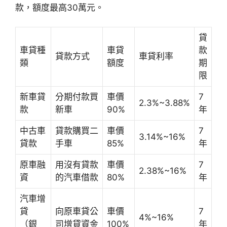
款，額度最高30萬元。
貸
車貸種
車貸
款
貸款方式
車貸利率
類
額度
期
限
新車貸
分期付款買
車價
7
2.3%~3.88%
款
新車
90%
年
中古車
貸款購買二
車價
7
3.14%~16%
貸款
手車
85%
年
原車融
用沒有貸款
車價
7
2.38%~16%
資
的汽車借款
80%
年
汽車增
貸
向原車貸公
車價
7
4%~16%
（銀
司增貸資金
100%
年