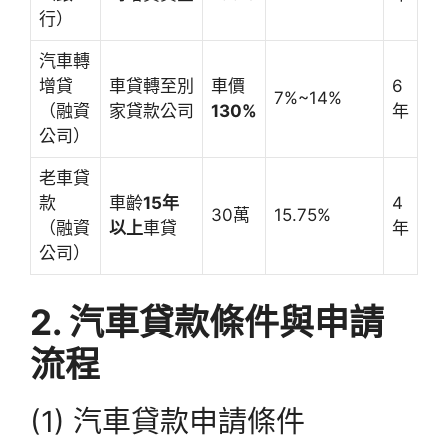
行）
汽車轉
增貸
車貸轉至別
車價
6
7%~14%
（融資
家貸款公司
130%
年
公司）
老車貸
款
車齡
15年
4
30萬
15.75%
（融資
以上
車貸
年
公司）
2. 汽車貸款條件與申請
流程
(1) 汽車貸款申請條件