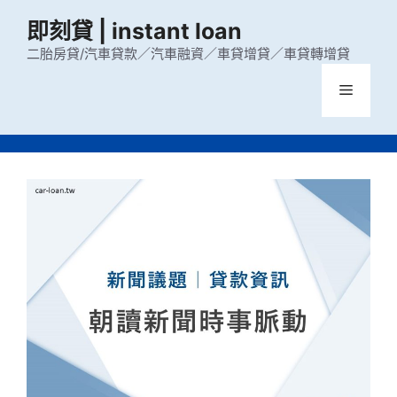
跳
即刻貸 | instant loan
至
主
二胎房貸/汽車貸款／汽車融資／車貸增貸／車貸轉增貸
要
選
內
容
單