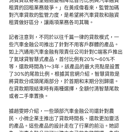
消費貸款寄希望通過變相降低首付比例與汽車融資
租賃的回租業務競爭。」在黃成偉看來，監管加碼
對汽車貸款的監管力度，是希望將汽車貸款和融資
租賃做好區分，讓兩項業務各司其職。
記者注意到，不同於以往千篇一律的貸款模式，一
些汽車金融公司推出了針對不用客戶群體的產品。
如上汽通用汽車金融有限責任公司針對C端客戶推出
了氣球貸智慧式產品，首付比例有20%～60%不
等，還款時間為1～3年，該產品的最大亮點是設置
了30%的尾款比例。根據其官網介紹，智慧貸款是
將貸款分成頭尾兩部分，於首期和末期分別歸還。
在貸款期限結束時有兩種選擇，全額付清智慧尾款
或者二手車置換。
據趙雯婷介紹，一些頭部汽車金融公司還針對農
民、小微企業主推出了貸款時間長、還款更加靈活
的產品。這些產品的設計走在了行業的前沿。她認