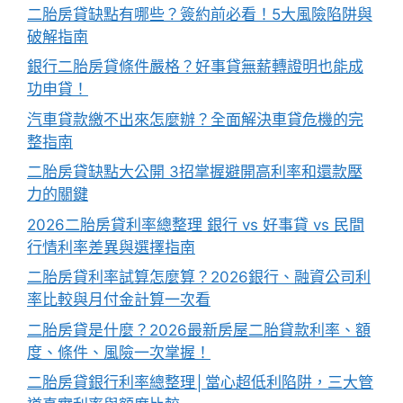
二胎房貸缺點有哪些？簽約前必看！5大風險陷阱與
破解指南
銀行二胎房貸條件嚴格？好事貸無薪轉證明也能成
功申貸！
汽車貸款繳不出來怎麼辦？全面解決車貸危機的完
整指南
二胎房貸缺點大公開 3招掌握避開高利率和還款壓
力的關鍵
2026二胎房貸利率總整理 銀行 vs 好事貸 vs 民間
行情利率差異與選擇指南
二胎房貸利率試算怎麼算？2026銀行、融資公司利
率比較與月付金計算一次看
二胎房貸是什麼？2026最新房屋二胎貸款利率、額
度、條件、風險一次掌握！
二胎房貸銀行利率總整理│當心超低利陷阱，三大管