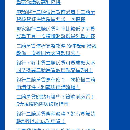
算帶你識破高利陷阱
申請銀行二順位房貸前必看！二胎房
貸核貸條件與房屋要求一次搞懂
哪家銀行二胎房貸利率比較低？房貸
試算工具一次搞懂輕鬆選最划算方案
二胎房貸流程完整攻略 從申請到撥款
教你一次避開六大貸款風險！
銀行、好事貸二胎房貸可貸成數大不
同？提高二胎房貸額度就靠這7招！
銀行二胎房貸是什麼？一次搞懂二胎
申請條件、利率與申請流程！
二胎房貸缺點有哪些？簽約前必看！
5大風險陷阱與破解指南
銀行二胎房貸條件嚴格？好事貸無薪
轉證明也能成功申貸！