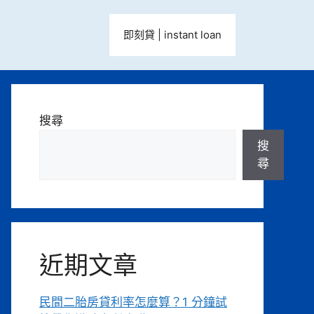
即刻貸 | instant loan
搜尋
搜
尋
近期文章
民間二胎房貸利率怎麼算？1 分鐘試