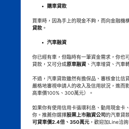
購車貸款
買車時，因為手上的現金不夠，而向金融機
貸款
。
汽車融資
你已經有車，但臨時有一筆資金需求，你也
貸款，又可分成
原車融資
、汽車增貸、汽車
不過，汽車貸款雖然有擔保品、審核會比信
嚴格地審視申請人的收入及信用狀況，進而
高車價100%、300萬元）。
如果你有使用信用卡循環利息、動用現金卡
你。推薦你選擇
股票上市融資公司
的汽車貸
可貸車價2.4倍、350萬元
，歡迎加Line洽