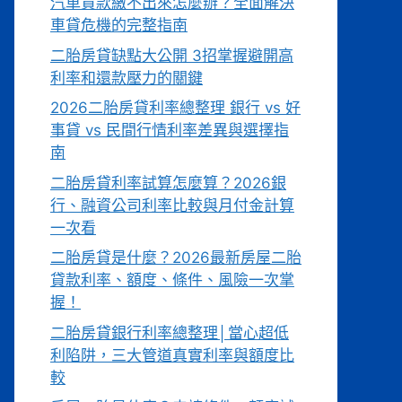
汽車貸款繳不出來怎麼辦？全面解決
車貸危機的完整指南
二胎房貸缺點大公開 3招掌握避開高
利率和還款壓力的關鍵
2026二胎房貸利率總整理 銀行 vs 好
事貸 vs 民間行情利率差異與選擇指
南
二胎房貸利率試算怎麼算？2026銀
行、融資公司利率比較與月付金計算
一次看
二胎房貸是什麼？2026最新房屋二胎
貸款利率、額度、條件、風險一次掌
握！
二胎房貸銀行利率總整理│當心超低
利陷阱，三大管道真實利率與額度比
較