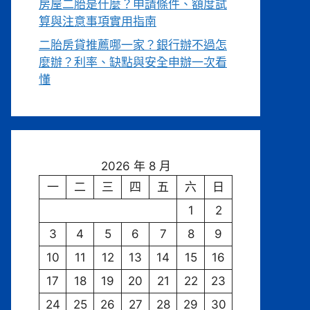
房屋二胎是什麼？申請條件、額度試
算與注意事項實用指南
二胎房貸推薦哪一家？銀行辦不過怎
麼辦？利率、缺點與安全申辦一次看
懂
2026 年 8 月
一
二
三
四
五
六
日
1
2
3
4
5
6
7
8
9
10
11
12
13
14
15
16
17
18
19
20
21
22
23
24
25
26
27
28
29
30