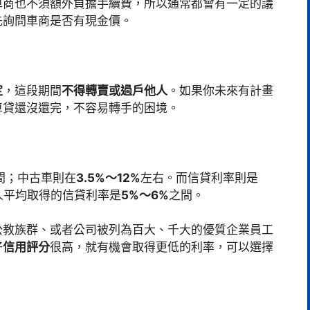
車商也不須額外負擔手續費，所以通常都會有一定的議
先詢問車商是否有現金價。
定
，這段期間
不得轉賣或過戶他人
。如果你未來有計畫
車貸還沒還完，不容易轉手的困境。
間；中古車則在
3.5%～12%
左右。而信貸利率則是
人平均取得的信貸利率是
5%～6%
之間。
公教族群、或者公司被列為百大、千大的優質企業員工
好
信用評分
很高，就有機會取得更低的利率，可以選擇