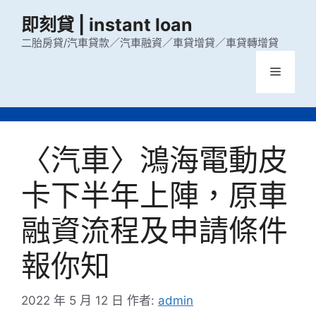
跳
即刻貸 | instant loan
至
主
二胎房貸/汽車貸款／汽車融資／車貸增貸／車貸轉增貸
要
選
內
容
單
〈汽車〉鴻海電動皮
卡下半年上陣，原車
融資流程及申請條件
報你知
2022 年 5 月 12 日
作者:
admin