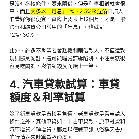
是沒有審核條件、隨來隨借，但是利率相對就會很
高，而且
大多以「月息」1%、2.5%來混淆
申請人，
乍看好像很便宜，實際上要乘上12個月，才是一般
銀行和融資公司常用的「年息」，也就是
12%~30%。
此外，許多不肖業者會趁機剝削借款人，不僅還款
規則隨意亂訂，還可能暗藏詐騙陷阱，不注意就很
容易吃悶虧，沒借到錢反而賠上一筆。
4. 汽車貸款試算：車貸
額度＆利率試算
除了新車貸款是直接看售價、老車貸款是看申請人
條件之外，其他車貸如：中古車貸款、原車融資和
汽車增貸／轉增貸，都是以權威車訊（俗稱天書）
的行情表來計算貸款額度。