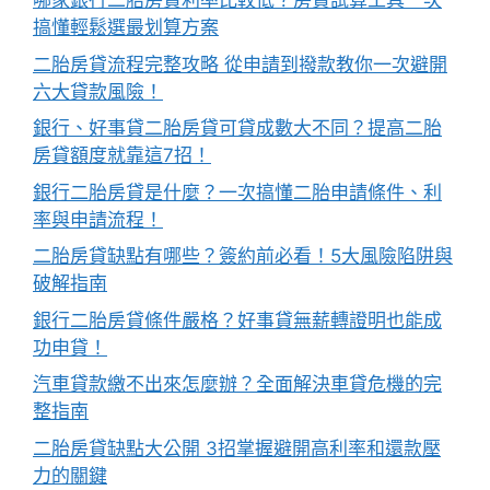
哪家銀行二胎房貸利率比較低？房貸試算工具一次
搞懂輕鬆選最划算方案
二胎房貸流程完整攻略 從申請到撥款教你一次避開
六大貸款風險！
銀行、好事貸二胎房貸可貸成數大不同？提高二胎
房貸額度就靠這7招！
銀行二胎房貸是什麼？一次搞懂二胎申請條件、利
率與申請流程！
二胎房貸缺點有哪些？簽約前必看！5大風險陷阱與
破解指南
銀行二胎房貸條件嚴格？好事貸無薪轉證明也能成
功申貸！
汽車貸款繳不出來怎麼辦？全面解決車貸危機的完
整指南
二胎房貸缺點大公開 3招掌握避開高利率和還款壓
力的關鍵