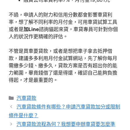
融資公司車貸利率7%，月付金19,801元
不過，申請人的財力和信用分數都會影響車貸利
率，想了解不同利率的月付金，可用車貸試算工具
或者是
加Line
諮詢貓起來貸，車貸專員可針對你個
人的狀況作更精確的評估。
不管是買車要貸款，或者是想把車子拿去抵押借
款，建議多多利用月付金試算網站，先了解你每月
需繳多少錢、繳多久，貸款方案是否有超出你的能
力範圍，畢竟錢借了還是得還，確認自己能夠負擔
得起，才是最重要的。
分
汽車貸款
類
汽車貸款條件有哪些？申請汽車貸款加分或限制
條件是什麼？
汽車貸款流程為何？我想要申辦車貸要怎麼準