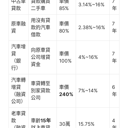
中古車
貸款購買
車價
7
3.14%~16%
貸款
二手車
85%
年
用沒有貸
原車融
車價
7
款的汽車
2.38%~16%
資
80%
年
借款
汽車增
向原車貸
貸
車價
7
公司增貸
4%~16%
（銀
100%
年
資金
行）
汽車轉
車貸轉至
增貸
車價
6
別家貸款
7%~14%
（融資
240%
年
公司
公司）
老車貸
款
車齡
15年
4
30萬
15.75%
（融資
以上
車貸
年