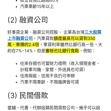
收支負債比超過60%
汽車車齡15年以上
(2) 融資公司
好事貸企業、融資公司控股、 企業為台灣
三大股票
上市融資公司
，汽車貸款
額度最高可以貸到350
萬、車價的2.4倍
，車貸利率雖然比銀行高一些，大
約在7%~14%，但是
審核也比銀行寬鬆
，例如：
往來存摺也可當財力證明（收入領現金者、
計程車司機、家管、外送員也可貸）
信用瑕疵、信用不良仍可申辦
汽車不限車齡、不限廠牌皆可貸
(3) 民間借款
當鋪、代書、代辦這類民間貸款公司，幾乎可以說