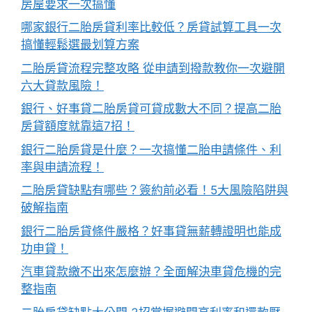
房屋要求一次搞懂
哪家銀行二胎房貸利率比較低？房貸試算工具一次
搞懂輕鬆選最划算方案
二胎房貸流程完整攻略 從申請到撥款教你一次避開
六大貸款風險！
銀行、好事貸二胎房貸可貸成數大不同？提高二胎
房貸額度就靠這7招！
銀行二胎房貸是什麼？一次搞懂二胎申請條件、利
率與申請流程！
二胎房貸缺點有哪些？簽約前必看！5大風險陷阱與
破解指南
銀行二胎房貸條件嚴格？好事貸無薪轉證明也能成
功申貸！
汽車貸款繳不出來怎麼辦？全面解決車貸危機的完
整指南