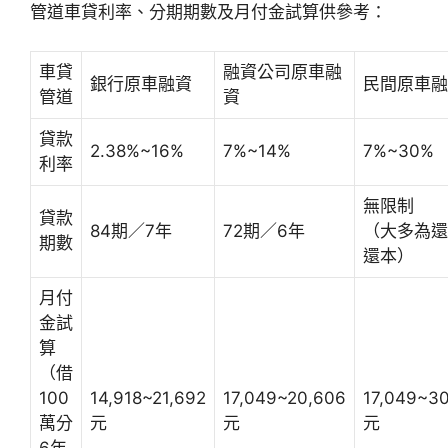
管道車貸利率、分期期數及月付金試算供參考：
車貸
融資公司原車融
銀行原車融資
民間原車融
管道
資
貸款
2.38%~16%
7%~14%
7%~30%
利率
無限制
貸款
84期／7年
72期／6年
（大多為還
期數
還本）
月付
金試
算
（借
100
14,918~21,692
17,049~20,606
17,049~3
萬分
元
元
元
6年