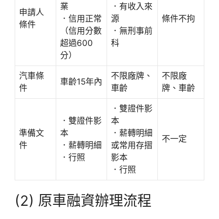
業
．有收入來
申請人
．信用正常
源
條件不拘
條件
（信用分數
．無刑事前
超過600
科
分）
汽車條
不限廠牌、
不限廠
車齡15年內
件
車齡
牌、車齡
．雙證件影
．雙證件影
本
準備文
本
．薪轉明細
不一定
件
．薪轉明細
或常用存摺
．行照
影本
．行照
(2) 原車融資辦理流程