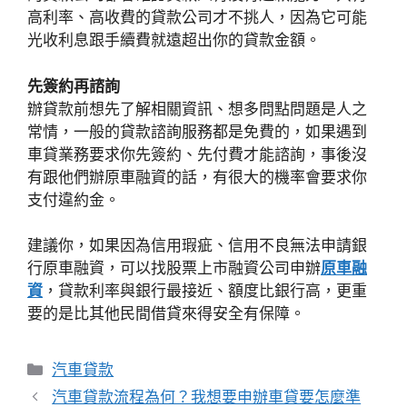
高利率、高收費的貸款公司才不挑人，因為它可能
光收利息跟手續費就遠超出你的貸款金額。
先簽約再諮詢
辦貸款前想先了解相關資訊、想多問點問題是人之
常情，一般的貸款諮詢服務都是免費的，如果遇到
車貸業務要求你先簽約、先付費才能諮詢，事後沒
有跟他們辦原車融資的話，有很大的機率會要求你
支付違約金。
建議你，如果因為信用瑕疵、信用不良無法申請銀
行原車融資，可以找股票上市融資公司申辦
原車融
資
，貸款利率與銀行最接近、額度比銀行高，更重
要的是比其他民間借貸來得安全有保障。
分
汽車貸款
類
汽車貸款流程為何？我想要申辦車貸要怎麼準