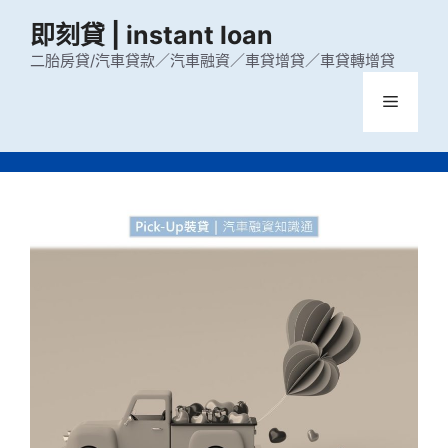
跳
即刻貸 | instant loan
至
主
二胎房貸/汽車貸款／汽車融資／車貸增貸／車貸轉增貸
要
選
內
容
單