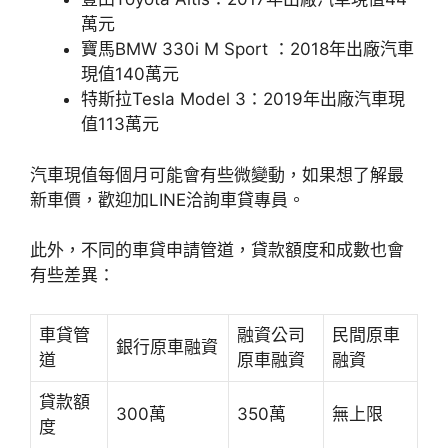
萬元
寶馬BMW 330i M Sport ：2018年出廠汽車
現值140萬元
特斯拉Tesla Model 3：2019年出廠汽車現
值113萬元
汽車現值每個月可能會有些微變動，如果想了解最
新車價，歡迎加LINE洽詢車貸專員。
此外，不同的車貸申請管道，貸款額度和成數也會
有些差異：
車貸管
融資公司
民間原車
銀行原車融資
道
原車融資
融資
貸款額
300萬
350萬
無上限
度