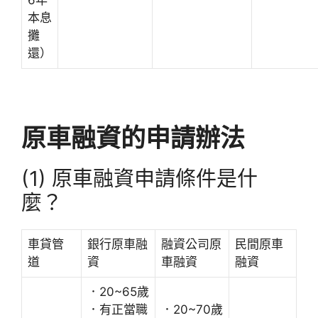
本息
攤
還）
原車融資的申請辦法
(1) 原車融資申請條件是什
麼？
車貸管
銀行原車融
融資公司原
民間原車
道
資
車融資
融資
．20~65歲
．有正當職
．20~70歲