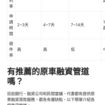
利
率
申
請
2~3天
4~7天
7~14天
時
間
過
件
高
高
低
率
有推薦的原車融資管道
嗎？
目前銀行、融資公司和民間當鋪、代書都有提供原
車融資貸款服務，都各有優缺點，以下簡單介紹各