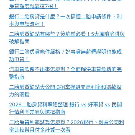
房貸額度就靠這7招！
銀行二胎房貸是什麼？一次搞懂二胎申請條件、利
率與申請流程！
二胎房貸缺點有哪些？簽約前必看！5大風險陷阱與
破解指南
銀行二胎房貸條件嚴格？好事貸無薪轉證明也能成
功申貸！
汽車貸款繳不出來怎麼辦？全面解決車貸危機的完
整指南
二胎房貸缺點大公開 3招掌握避開高利率和還款壓
力的關鍵
2026二胎房貸利率總整理 銀行 vs 好事貸 vs 民間
行情利率差異與選擇指南
二胎房貸利率試算怎麼算？2026銀行、融資公司利
率比較與月付金計算一次看