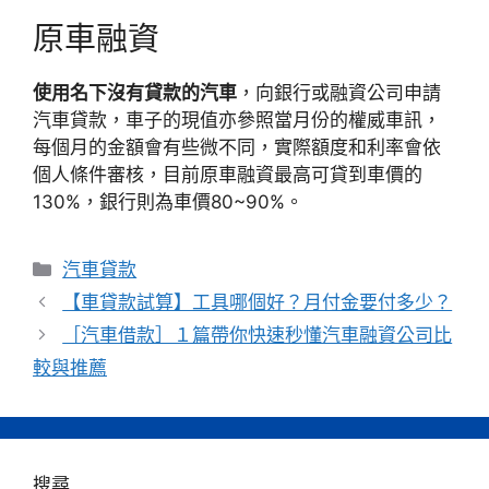
原車融資
使用名下沒有貸款的汽車
，向銀行或融資公司申請
汽車貸款，車子的現值亦參照當月份的權威車訊，
每個月的金額會有些微不同，實際額度和利率會依
個人條件審核，目前原車融資最高可貸到車價的
130%，銀行則為車價80~90%。
分
汽車貸款
類
【車貸款試算】工具哪個好？月付金要付多少？
［汽車借款］１篇帶你快速秒懂汽車融資公司比
較與推薦
搜尋