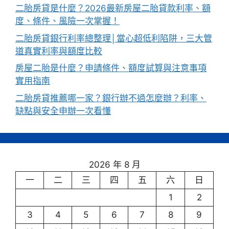
二胎房貸是什麼？2026最新房屋二胎貸款利率、額
度、條件、風險一次掌握！
二胎房貸銀行利率總整理│當心超低利陷阱，三大管
道真實利率與額度比較
房屋二胎是什麼？申請條件、額度試算與注意事項
實用指南
二胎房貸推薦哪一家？銀行辦不過怎麼辦？利率、
缺點與安全申辦一次看懂
2026 年 8 月
一
二
三
四
五
六
日
1
2
3
4
5
6
7
8
9