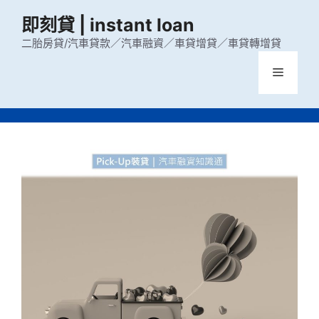
跳
即刻貸 | instant loan
至
主
二胎房貸/汽車貸款／汽車融資／車貸增貸／車貸轉增貸
要
選
內
容
單